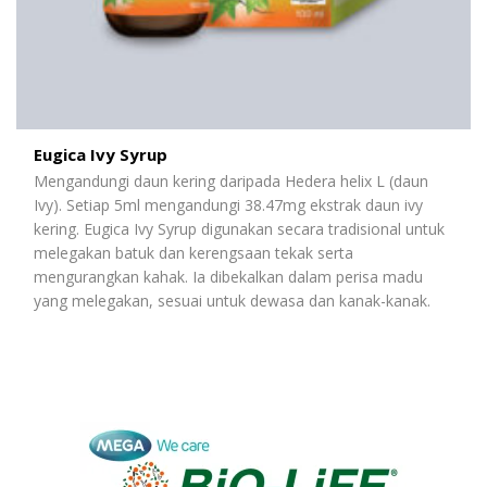
Eugica Ivy Syrup
Mengandungi
daun
kering
daripada
Hedera helix L (
daun
Ivy).
Setiap
5ml
mengandungi
38.47mg
ekstrak
daun
ivy
kering
.
Eugica Ivy Syrup
digunakan
secara
tradisional
untuk
melegakan
batuk
dan
kerengsaan
tekak
serta
mengurangkan
kahak
.
Ia
dibekalkan
dalam
perisa
madu
yang
melegakan
,
sesuai
untuk
dewasa
dan
kanak-kanak
.