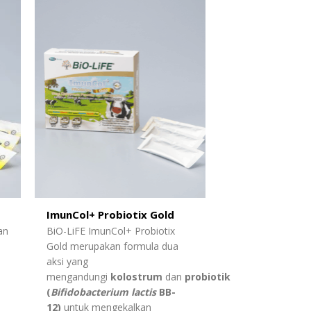
ImunCol+ Probiotix Gold
an
BiO-LiFE ImunCol+ Probiotix
Gold merupakan formula dua
aksi yang
mengandungi
kolostrum
dan
probiotik
(
Bifidobacterium lactis
BB-
12)
untuk mengekalkan