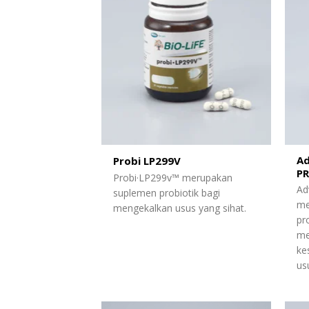
Ad
Probi LP299V
PR
Probi·LP299v™ merupakan
Ad
suplemen probiotik bagi
me
mengekalkan usus yang sihat.
pr
me
ke
us