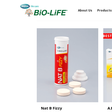
Skip
to
About Us
Products
content
Nat B Fizzy
A.