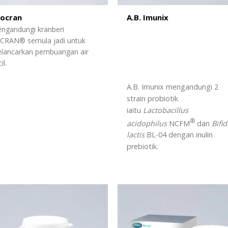
ocran
A.B. Imunix
ngandungi kranberi
CRAN® semula jadi untuk
lancarkan pembuangan air
il.
A.B. Imunix mengandungi 2
strain probiotik
iaitu
Lactobacillus
®
acidophilus
NCFM
dan
Bifi
lactis
BL-04 dengan inulin
prebiotik.