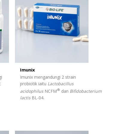
Imunix
i
Imunix mengandungi 2 strain
t
probiotik iaitu
Lactobacillus
®
acidophilus
NCFM
dan
Bifidobacterium
lactis
BL-04.