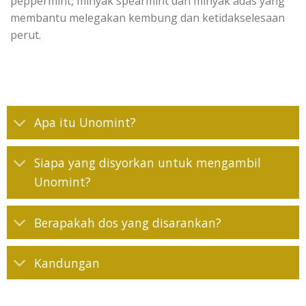
peppermint
,
minyak
spearmin
t dan
minyak
adas
yang
membantu
melegakan
kembung
dan
ketidakselesaan
perut
.
Apa itu Unomint?
Siapa yang disyorkan untuk mengambil
Unomint?
Berapakah dos yang disarankan?
Kandungan