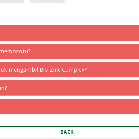
x membantu?
tuk mengambil Bio-Zinc Complex?
an?
BACK