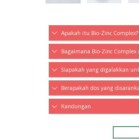
Apakah itu Bio-Zinc Complex?
Bagaimana Bio-Zinc Comple
Siapakah yang digalakkan un
Berapakah dos yang disarank
Kandungan