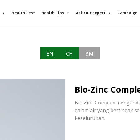
Health Test
Health Tips
Ask Our Expert
Campaign
EN
CH
BM
Bio-Zinc Compl
Bio Zinc Complex mengandun
dalam air yang bertindak s
keseluruhan.