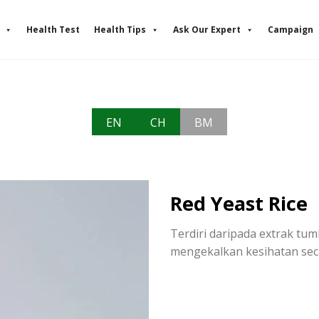
Health Test
Health Tips
Ask Our Expert
Campaign
EN
CH
BM
Red Yeast Rice
Terdiri daripada extrak tu
mengekalkan kesihatan seca