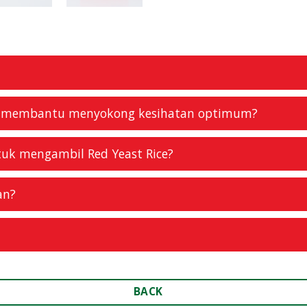
ce membantu menyokong kesihatan optimum?
tuk mengambil Red Yeast Rice?
an?
BACK