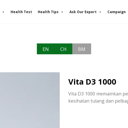
Health Test
Health Tips
Ask Our Expert
Campaign
EN
CH
BM
Vita D3 1000
Vita D3 1000 memainkan p
kesihatan tulang dan pelbag