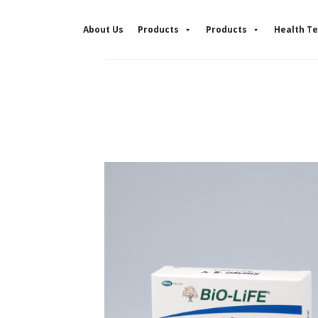
Skip
to
About Us
Products
Products
Health Te
content