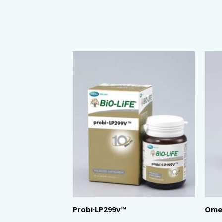
Probi·LP299v™
Omeg