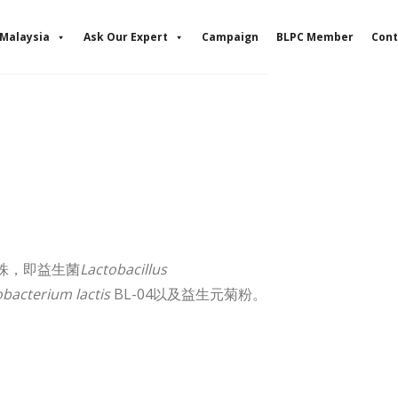
Malaysia
Ask Our Expert
Campaign
BLPC Member
Cont
菌菌株，即益生菌
Lactobacillus
obacterium lactis
BL-04以及益生元菊粉。