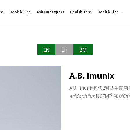
st
Health Tips
Ask Our Expert
Health Test
Health Tips
EN
CH
BM
A.B. Imunix
A.B. Imunix包含2种益生
®
acidophilus
NCFM
和
Bifid